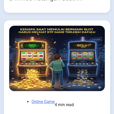
Online Game
4 min read