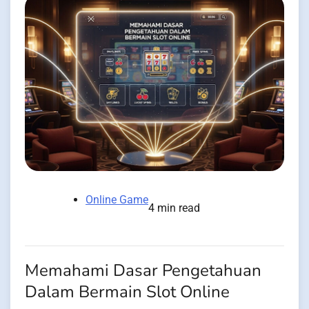
Online Game
4 min read
Memahami Dasar Pengetahuan
Dalam Bermain Slot Online