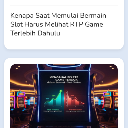
Kenapa Saat Memulai Bermain
Slot Harus Melihat RTP Game
Terlebih Dahulu