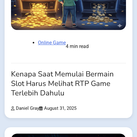
Online Game
4 min read
Kenapa Saat Memulai Bermain
Slot Harus Melihat RTP Game
Terlebih Dahulu
Daniel Gray
August 31, 2025