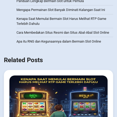
Panduan Lengkap Bermain Slot untuk Pemula
Mengapa Permainan Slot Banyak Diminati Kalangan Saat Ini
Kenapa Saat Memulai Bermain Slot Harus Melihat RTP Game
Terlebih Dahulu
Cara Membedakan Situs Resmi dan Situs Abal-Abal Slot Online
Apa itu RNG dan Kegunaannya dalam Bermain Slot Online
Related Posts