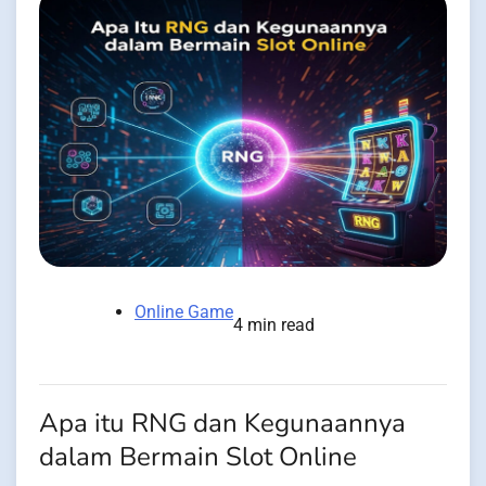
Online Game
4 min read
Apa itu RNG dan Kegunaannya
dalam Bermain Slot Online