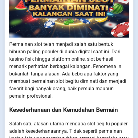
Permainan slot telah menjadi salah satu bentuk
hiburan paling populer di dunia digital saat ini. Dari
kasino fisik hingga platform online, slot berhasil
menarik perhatian berbagai kalangan. Fenomena ini
bukanlah tanpa alasan. Ada beberapa faktor yang
membuat permainan slot begitu diminati dan menjadi
favorit bagi banyak orang, baik pemula maupun
pemain profesional.
Kesederhanaan dan Kemudahan Bermain
Salah satu alasan utama mengapa slot begitu populer
adalah kesederhanaannya. Tidak seperti permainan