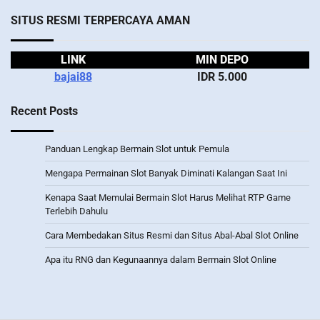
SITUS RESMI TERPERCAYA AMAN
LINK
MIN DEPO
bajai88
IDR 5.000
Recent Posts
Panduan Lengkap Bermain Slot untuk Pemula
Mengapa Permainan Slot Banyak Diminati Kalangan Saat Ini
Kenapa Saat Memulai Bermain Slot Harus Melihat RTP Game
Terlebih Dahulu
Cara Membedakan Situs Resmi dan Situs Abal-Abal Slot Online
Apa itu RNG dan Kegunaannya dalam Bermain Slot Online